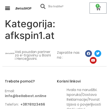
0
Kategorija:
afkspin1.at
Vaš pouzdan partner
Zapratite nas
za e-trgovinu u Bosni
na :
i Hercegovini.
Trebate pomoć?
Korisni linkovi
Hvala na narudžbi.
Email:
Isporuka/Dostava
info@bellabest.online
Reklamacije/Povrat
Telefon:
+38761123456
Izjava o povjerljivosti