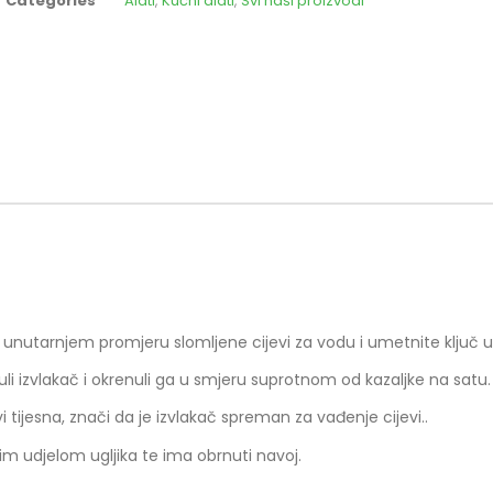
Categories
Alati
,
Kućni alati
,
Svi naši proizvodi
nutarnjem promjeru slomljene cijevi za vodu i umetnite ključ u 
li izvlakač i okrenuli ga u smjeru suprotnom od kazaljke na satu.
i tijesna, znači da je izvlakač spreman za vađenje cijevi..
kim udjelom ugljika te ima obrnuti navoj.