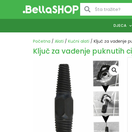
DJECA
Početna
/
Alati
/
Kućni alati
/ Ključ za vađenje pu
Ključ za vađenje puknutih ci