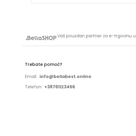
Vaš pouzdan partner za e-trgovinu u 
Trebate pomoć?
Email:
info@bellabest.online
Telefon:
+38761123456