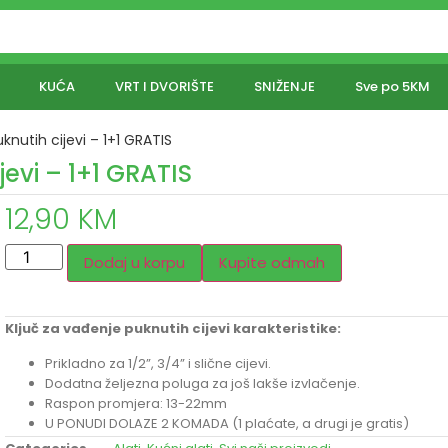
KUĆA
VRT I DVORIŠTE
SNIŽENJE
Sve po 5KM
knutih cijevi – 1+1 GRATIS
jevi – 1+1 GRATIS
12,90
KM
Dodaj u korpu
Kupite odmah
Ključ za vađenje puknutih cijevi karakteristike:
Prikladno za 1/2”, 3/4” i slične cijevi.
Dodatna željezna poluga za još lakše izvlačenje.
Raspon promjera: 13-22mm
U PONUDI DOLAZE 2 KOMADA (1 plaćate, a drugi je gratis)