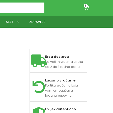
0
ALATI
ZDRAVLJE
Brza dostava
Na vašim vratima u roku
od 2 do 3 radna dana.
Lagano vraćanje
Politika vraćanja koja
vam omogućava
laganu kupovinu
Uvijek autentično