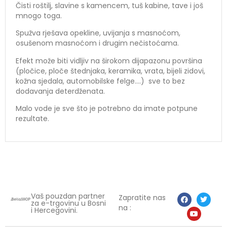
Čisti roštilj, slavine s kamencem, tuš kabine, tave i još
mnogo toga.
Spužva rješava opekline, uvijanja s masnoćom,
osušenom masnoćom i drugim nečistoćama.
Efekt može biti vidljiv na širokom dijapazonu površina
(pločice, ploče štednjaka, keramika, vrata, bijeli zidovi,
kožna sjedala, automobilske felge….) sve to bez
dodavanja deterdženata.
Malo vode je sve što je potrebno da imate potpune
rezultate.
Vaš pouzdan partner
Zapratite nas
za e-trgovinu u Bosni
na :
i Hercegovini.