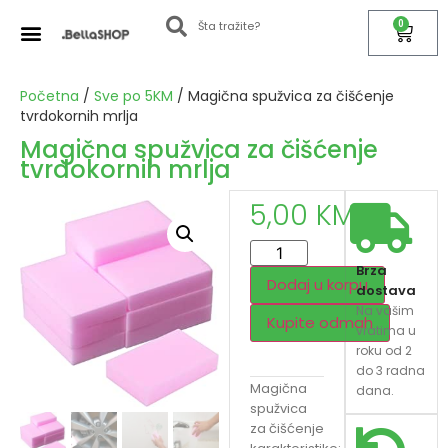
0
Početna
/
Sve po 5KM
/ Magična spužvica za čišćenje
tvrdokornih mrlja
Magična spužvica za čišćenje
tvrdokornih mrlja
5,00
KM
Brza
Dodaj u korpu
dostava
Na vašim
Kupite odmah
vratima u
roku od 2
do 3 radna
Magična
dana.
spužvica
za čišćenje