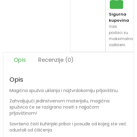
Sigurna
kupovina
Vaši
podaci su
maksimalno
zaštićeni.
Opis
Recenzije (0)
Opis
Magična spužva uklanja i najtvrdokorniju prljavštinu.
Zahvaljujući jedinstvenom materijalu, magična
spužvica će se razigrano nositi s najjačom
prljavštinom!
Savršeno čisti kuhinjski pribor i posuđe od kojeg ste već
odustali od čišćenja.