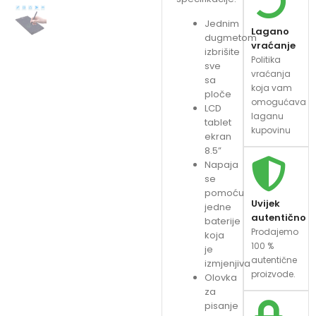
Jednim
Lagano
dugmetom
vraćanje
izbrišite
Politika
sve
vraćanja
sa
koja vam
ploče
omogućava
L
CD
laganu
tablet
kupovinu
ekran
8.5”
Napaja
se
pomoću
Uvijek
jedne
autentično
baterije
Prodajemo
koja
100 %
je
autentične
izmjenjiva
proizvode.
Olovka
za
pisanje