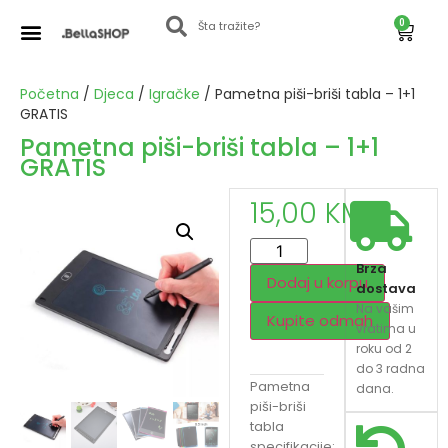
0
Početna
/
Djeca
/
Igračke
/ Pametna piši-briši tabla – 1+1
GRATIS
Pametna piši-briši tabla – 1+1
GRATIS
15,00
KM
Brza
Dodaj u korpu
dostava
Na vašim
Kupite odmah
vratima u
roku od 2
do 3 radna
Pametna
dana.
piši-briši
tabla
specifikacije: