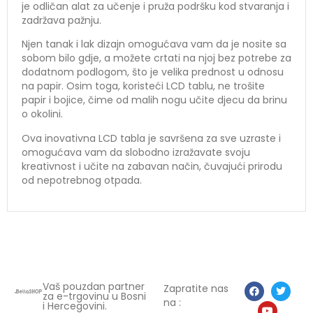
je odličan alat za učenje i pruža podršku kod stvaranja i
zadržava pažnju.
Njen tanak i lak dizajn omogućava vam da je nosite sa
sobom bilo gdje, a možete crtati na njoj bez potrebe za
dodatnom podlogom, što je velika prednost u odnosu
na papir. Osim toga, koristeći LCD tablu, ne trošite
papir i bojice, čime od malih nogu učite djecu da brinu
o okolini.
Ova inovativna LCD tabla je savršena za sve uzraste i
omogućava vam da slobodno izražavate svoju
kreativnost i učite na zabavan način, čuvajući prirodu
od nepotrebnog otpada.
Vaš pouzdan partner
Zapratite nas
za e-trgovinu u Bosni
na :
i Hercegovini.