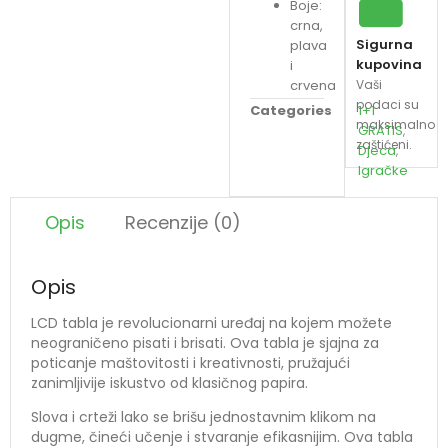
Boje:
crna,
Sigurna
plava
kupovina
i
crvena
Vaši
podaci su
Categories
1+1
maksimalno
GRATIS
,
zaštićeni.
Djeca
,
Igračke
Opis
Recenzije (0)
Opis
LCD tabla je revolucionarni uređaj na kojem možete
neograničeno pisati i brisati. Ova tabla je sjajna za
poticanje maštovitosti i kreativnosti, pružajući
zanimljivije iskustvo od klasičnog papira.
Slova i crteži lako se brišu jednostavnim klikom na
dugme, čineći učenje i stvaranje efikasnijim. Ova tabla