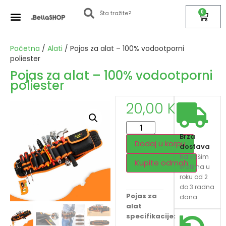
0
Početna
/
Alati
/ Pojas za alat – 100% vodootporni
poliester
Pojas za alat – 100% vodootporni
poliester
20,00
KM
Brza
Dodaj u korpu
dostava
Na vašim
Kupite odmah
vratima u
roku od 2
do 3 radna
Pojas za
dana.
alat
specifikacije: