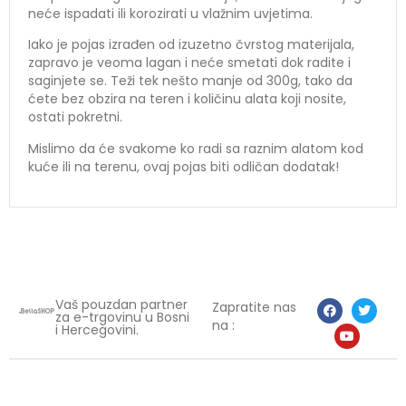
neće ispadati ili korozirati u vlažnim uvjetima.
Iako je pojas izrađen od izuzetno čvrstog materijala,
zapravo je veoma lagan i neće smetati dok radite i
saginjete se. Teži tek nešto manje od 300g, tako da
ćete bez obzira na teren i količinu alata koji nosite,
ostati pokretni.
Mislimo da će svakome ko radi sa raznim alatom kod
kuće ili na terenu, ovaj pojas biti odličan dodatak!
Vaš pouzdan partner
Zapratite nas
za e-trgovinu u Bosni
na :
i Hercegovini.