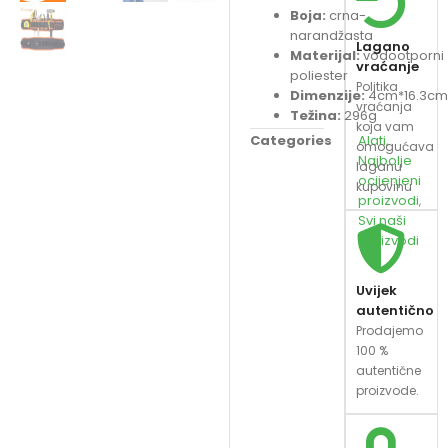
Boja:
crna-
narandžasta
Lagano
Materijal:
vodootporni
vraćanje
poliester
Politika
Dimenzije:
4cm*16.3c
vraćanja
Težina:
296g
koja vam
Categories
Alati
,
omogućava
Najbolje
laganu
ocijenjeni
kupovinu
proizvodi
,
Svi naši
proizvodi
Uvijek
autentično
Prodajemo
100 %
autentične
proizvode.