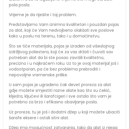
pola posla.
Vrijeme je da riješite i taj problem.
Predstavljamo Vam iznimno kvalitetan i pouzdan pojas
za alat, koji će Vam nedvojbeno olakšati sve poslove
kako u poslu na terenu, tako i u domaćinstvu.
Što se tiče materijala, pojas je izrađen od višeslojnog
izdržljivog poliestera, koji će za vas držati i čuvati sav
potreban alat da bi ste posao završili kvalitetno,
precizno i u najkraćem roku. Uz to je ovaj materijal još i
vodootporan, pa će bez problema prebroditi i
nepovoljne vremenske prilike.
U sam pojas je ugrađeno čak devet proreza za alat
gdje možete smjestiti razne alate kao što su čekić,
kliješta, ključevi ili šarafcigeri i sve ostalo što vam je
potrebno za brzo i efikasno obavljanje posla.
Uz proreze, tu je još i dodatni džep u koji možete ubaciti
šarafe eksere i ostali sitni alat.
Džep ima mogućnost zatvaranja, tako da alat iz njega