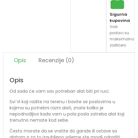
Sigurna
kupovina
Vaši
podaci su
maksimalno
zaštićeni.
Opis
Recenzije (0)
Opis
Od sada će vam sav potreban alat biti pri ruci.
Svi Vi koji radite na terenu i bavite se poslovima u
kojima su potrebni razni alati, znate koliko je
nepodnošljivo kada vam u pola posla zatreba alat koji
trenutno nemate kod sebe.
Često morate da se vratite do garaže ili ostave sa
alatom a za to izgubljeno vrijeme ste mogli odraditi