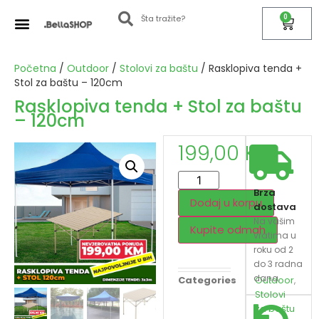
0
Početna
/
Outdoor
/
Stolovi za baštu
/ Rasklopiva tenda +
Stol za baštu – 120cm
Rasklopiva tenda + Stol za baštu
– 120cm
199,00
KM
Brza
Dodaj u korpu
dostava
Na vašim
Kupite odmah
vratima u
roku od 2
do 3 radna
dana.
Categories
Outdoor
,
Stolovi
za baštu