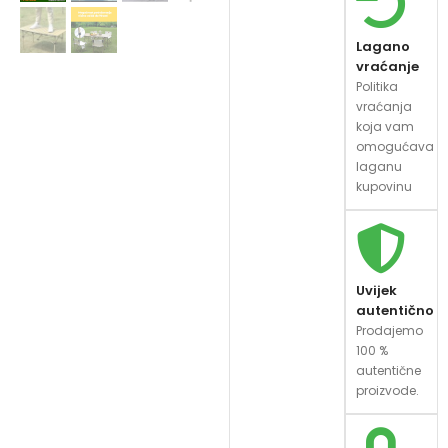
Lagano
vraćanje
Politika
vraćanja
koja vam
omogućava
laganu
kupovinu
Uvijek
autentično
Prodajemo
100 %
autentične
proizvode.