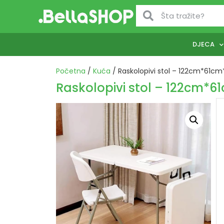
DJECA
Početna
/
Kuća
/ Raskolopivi stol – 122cm*61c
Raskolopivi stol – 122cm*