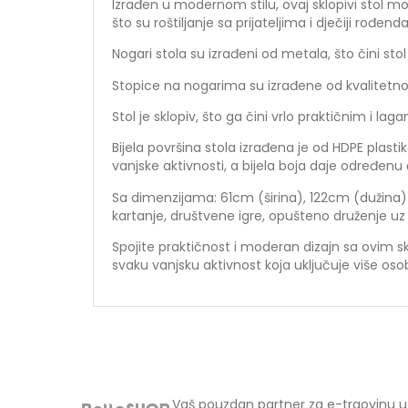
Izrađen u modernom stilu, ovaj sklopivi stol mo
što su roštiljanje sa prijateljima i dječiji rođend
Nogari stola su izrađeni od metala, što čini st
Stopice na nogarima su izrađene od kvalitetno
Stol je sklopiv, što ga čini vrlo praktičnim i
Bijela površina stola izrađena je od HDPE plastik
vanjske aktivnosti, a bijela boja daje određenu 
Sa dimenzijama: 61cm (širina), 122cm (dužina) i 
kartanje, društvene igre, opušteno druženje uz p
Spojite praktičnost i moderan dizajn sa ovim skl
svaku vanjsku aktivnost koja uključuje više oso
Vaš pouzdan partner za e-trgovinu u 