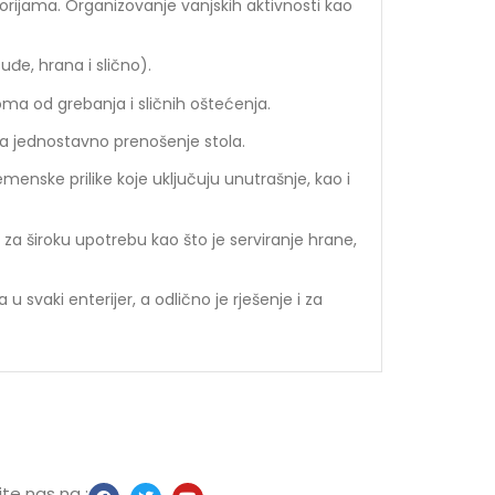
torijama. Organizovanje vanjskih aktivnosti kao
uđe, hrana i slično).
ma od grebanja i sličnih oštećenja.
va jednostavno prenošenje stola.
remenske prilike koje uključuju unutrašnje, kao i
 za široku upotrebu kao što je serviranje hrane,
 svaki enterijer, a odlično je rješenje i za
te nas na :