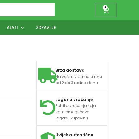
0
ALATI
ZDRAVLJE
Brza dostava
Na vašim vratima u roku
od 2 do 3 radna dana.
Lagano vraćanje
Politika vraćanja koja
vam omogućava
laganu kupovinu
Uvijek autentično