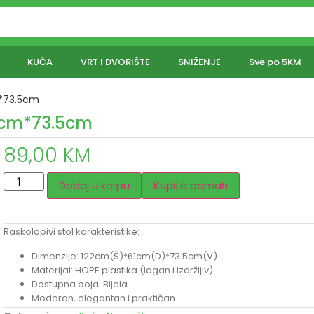
KUĆA
VRT I DVORIŠTE
SNIŽENJE
Sve po 5KM
m*73.5cm
61cm*73.5cm
89,00
KM
Dodaj u korpu
Kupite odmah
Raskolopivi stol karakteristike:
Dimenzije: 122cm(Š)*61cm(D)*73.5cm(V)
Materijal: HOPE plastika (lagan i izdržljiv)
Dostupna boja: Bijela
Moderan, elegantan i praktičan