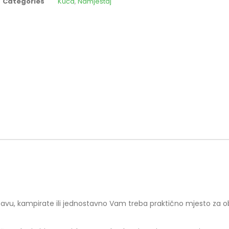
Categories
Kuća
,
Namještaj
 zabavu, kampirate ili jednostavno Vam treba praktično mjesto za ob