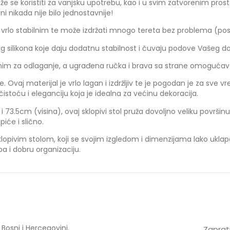
že se koristiti za vanjsku upotrebu, kao i u svim zatvorenim pros
ani nikada nije bilo jednostavnije!
ol vrlo stabilnim te može izdržati mnogo tereta bez problema (pos
g silikona koje daju dodatnu stabilnost i čuvaju podove Vašeg do
 laganim za odlaganje, a ugrađena ručka i brava sa strane omoguća
e. Ovaj materijal je vrlo lagan i izdržljiv te je pogodan je za sve v
čistoću i eleganciju koja je idealna za većinu dekoracija.
73.5cm (visina), ovaj sklopivi stol pruža dovoljno veliku površinu
iće i slično.
opivim stolom, koji se svojim izgledom i dimenzijama lako uklapa u
ba i dobru organizaciju.
Bosni i Hercegovini.
Zaprati