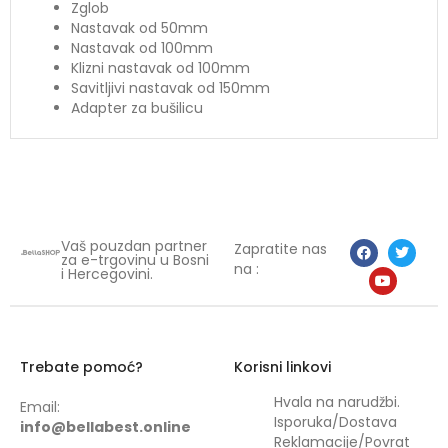
Zglob
Nastavak od 50mm
Nastavak od 100mm
Klizni nastavak od 100mm
Savitljivi nastavak od 150mm
Adapter za bušilicu
Vaš pouzdan partner
Zapratite nas
za e-trgovinu u Bosni
na :
i Hercegovini.
Trebate pomoć?
Korisni linkovi
Hvala na narudžbi.
Email:
Isporuka/Dostava
info@bellabest.online
Reklamacije/Povrat