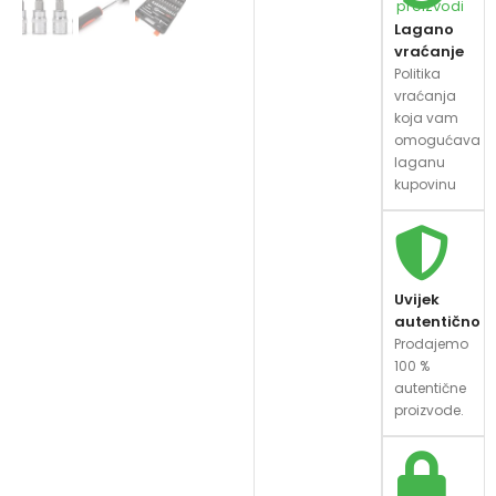
proizvodi
Lagano
vraćanje
Politika
vraćanja
koja vam
omogućava
laganu
kupovinu
Uvijek
autentično
Prodajemo
100 %
autentične
proizvode.