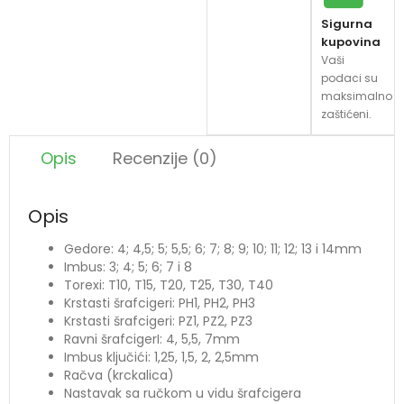
Sigurna
kupovina
Vaši
podaci su
maksimalno
zaštićeni.
Opis
Recenzije (0)
Opis
Gedore: 4; 4,5; 5; 5,5; 6; 7; 8; 9; 10; 11; 12; 13 i 14mm
Imbus: 3; 4; 5; 6; 7 i 8
Torexi: T10, T15, T20, T25, T30, T40
Krstasti šrafcigeri: PH1, PH2, PH3
Krstasti šrafcigeri: PZ1, PZ2, PZ3
Ravni šrafcigerI: 4, 5,5, 7mm
Imbus ključići: 1,25, 1,5, 2, 2,5mm
Račva (krckalica)
Nastavak sa ručkom u vidu šrafcigera