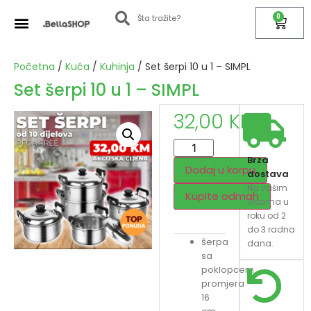
0
Početna
/
Kuća
/
Kuhinja
/ Set šerpi 10 u 1 – SIMPL
Set šerpi 10 u 1 – SIMPL
32,00
KM
Brza
Dodaj u korpu
dostava
Na vašim
Kupite odmah
vratima u
roku od 2
do 3 radna
šerpa
dana.
sa
poklopcem
promjera
16