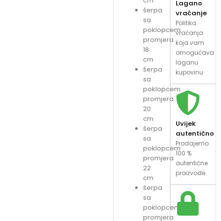
cm
Lagano
šerpa
vraćanje
sa
Politika
poklopcem
vraćanja
promjera
koja vam
18
omogućava
cm
laganu
šerpa
kupovinu
sa
poklopcem
promjera
20
cm
Uvijek
šerpa
autentično
sa
Prodajemo
poklopcem
100 %
promjera
autentične
22
proizvode.
cm
šerpa
sa
poklopcem
promjera