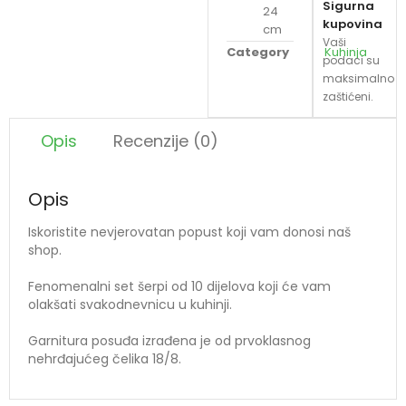
Sigurna
24
kupovina
cm
Vaši
Category
Kuhinja
podaci su
maksimalno
zaštićeni.
Opis
Recenzije (0)
Opis
Iskoristite nevjerovatan popust koji vam donosi naš
shop.
Fenomenalni set šerpi od 10 dijelova koji će vam
olakšati svakodnevnicu u kuhinji.
Garnitura posuđa izrađena je od prvoklasnog
nehrđajućeg čelika 18/8.