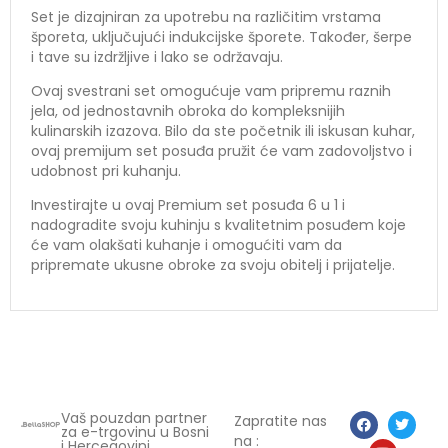
Set je dizajniran za upotrebu na različitim vrstama
šporeta, uključujući indukcijske šporete. Također, šerpe
i tave su izdržljive i lako se održavaju.
Ovaj svestrani set omogućuje vam pripremu raznih
jela, od jednostavnih obroka do kompleksnijih
kulinarskih izazova. Bilo da ste početnik ili iskusan kuhar,
ovaj premijum set posuđa pružit će vam zadovoljstvo i
udobnost pri kuhanju.
Investirajte u ovaj Premium set posuđa 6 u 1 i
nadogradite svoju kuhinju s kvalitetnim posuđem koje
će vam olakšati kuhanje i omogućiti vam da
pripremate ukusne obroke za svoju obitelj i prijatelje.
Vaš pouzdan partner
Zapratite nas
za e-trgovinu u Bosni
na :
i Hercegovini.