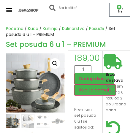
0
Početna
/
Kuća
/
Kuhinja
/
Kulinarstvo
/
Posuđe
/ Set
posuđa 6 u 1 – PREMIUM
Set posuđa 6 u 1 – PREMIUM
189,00
KM
Brza
Dodaj u korpu
dostava
Na vašim
Kupite odmah
vratima u
roku od 2
do 3 radna
Premium
dana.
set posuđa
6 u 1 se
sastoji od: