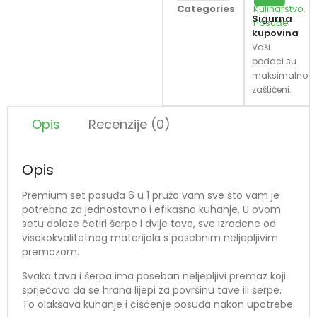
Categories
Kulinarstvo
,
Sigurna
Posuđe
kupovina
Vaši
podaci su
maksimalno
zaštićeni.
Opis
Recenzije (0)
Opis
Premium set posuđa 6 u 1 pruža vam sve što vam je
potrebno za jednostavno i efikasno kuhanje. U ovom
setu dolaze četiri šerpe i dvije tave, sve izrađene od
visokokvalitetnog materijala s posebnim neljepljivim
premazom.
Svaka tava i šerpa ima poseban neljepljivi premaz koji
sprječava da se hrana lijepi za površinu tave ili šerpe.
To olakšava kuhanje i čišćenje posuđa nakon upotrebe.