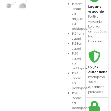
1*16cm
Lagano
lonac
vraćanje
za
Politika
mlijeko
vraćanja
sa
koja vam
poklopcem,
omogućava
1*24cm
laganu
tiganj
kupovinu
1*28cm
tiganj
1*20
tiganj
sa
Uvijek
poklopcem
autentično
1*24
Prodajemo
lonac
100 %
sa
autentične
poklopcem
proizvode.
1*28
lonac
sa
poklopcem