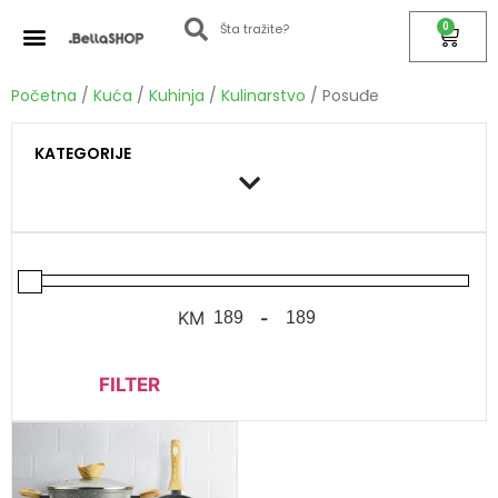
0
Početna
/
Kuća
/
Kuhinja
/
Kulinarstvo
/ Posuđe
KATEGORIJE
KM
-
FILTER