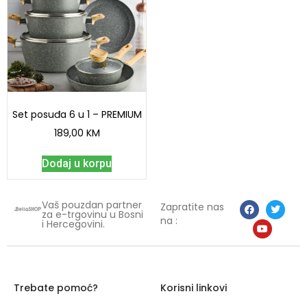
Set posuđa 6 u 1 – PREMIUM
189,00
KM
Dodaj u korpu
Vaš pouzdan partner
Zapratite nas
za e-trgovinu u Bosni
na :
i Hercegovini.
Trebate pomoć?
Korisni linkovi