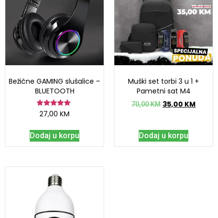
Bežične GAMING slušalice –
Muški set torbi 3 u 1 +
BLUETOOTH
Pametni sat M4
35,00
KM
70,00
KM
Ocjenjeno
27,00
KM
5.00
od 5
Dodaj u korpu
Dodaj u korpu