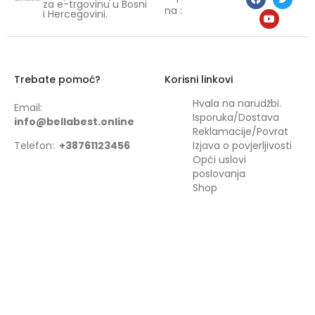
za e-trgovinu u Bosni
na :
i Hercegovini.
Trebate pomoć?
Korisni linkovi
Hvala na narudžbi.
Email:
Isporuka/Dostava
info@bellabest.online
Reklamacije/Povrat
Telefon:
+38761123456
Izjava o povjerljivosti
Opći uslovi
poslovanja
Shop