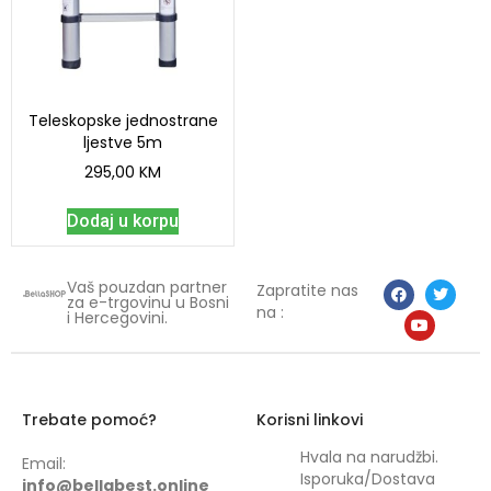
Teleskopske jednostrane
ljestve 5m
295,00
KM
Dodaj u korpu
Vaš pouzdan partner
Zapratite nas
za e-trgovinu u Bosni
na :
i Hercegovini.
Trebate pomoć?
Korisni linkovi
Hvala na narudžbi.
Email:
Isporuka/Dostava
info@bellabest.online