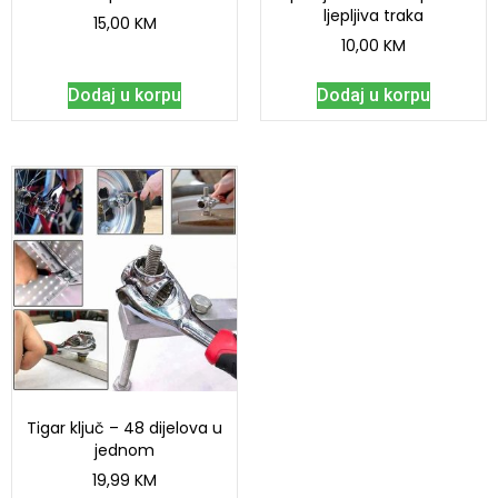
ljepljiva traka
15,00
KM
10,00
KM
Dodaj u korpu
Dodaj u korpu
Tigar ključ – 48 dijelova u
jednom
19,99
KM