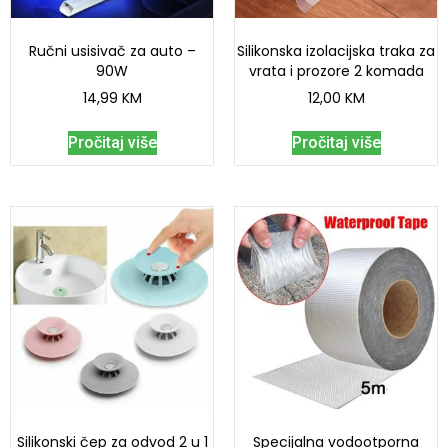
Ručni usisivač za auto –
Silikonska izolacijska traka za
90W
vrata i prozore 2 komada
14,99
KM
12,00
KM
Pročitaj više
Pročitaj više
Silikonski čep za odvod 2 u 1
Specijalna vodootporna