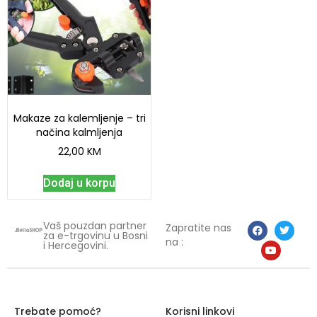
Makaze za kalemljenje – tri
načina kalmljenja
22,00
KM
Dodaj u korpu
Vaš pouzdan partner
Zapratite nas
za e-trgovinu u Bosni
na :
i Hercegovini.
Trebate pomoć?
Korisni linkovi