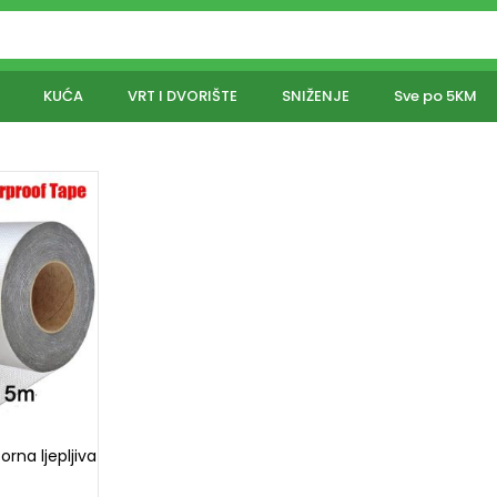
KUĆA
VRT I DVORIŠTE
SNIŽENJE
Sve po 5KM
rna ljepljiva