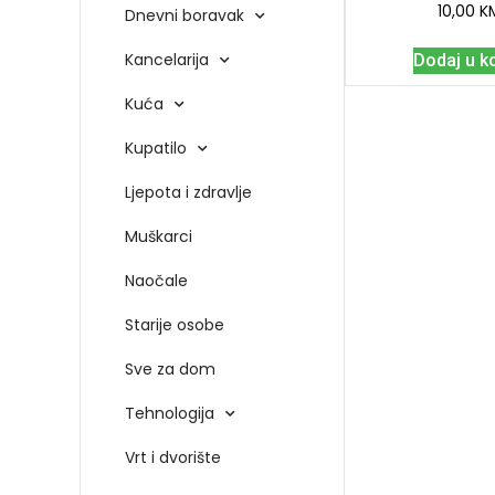
10,00
K
Dnevni boravak
Kancelarija
Dodaj u k
Kuća
Kupatilo
Ljepota i zdravlje
Muškarci
Naočale
Starije osobe
Sve za dom
Tehnologija
Vrt i dvorište